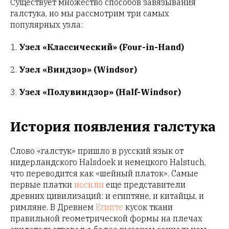
Существует множество способов завязывания
галстука, но мы рассмотрим три самых
популярных узла:
1.
Узел «Классический» (Four-in-Hand)
2.
Узел «Виндзор» (Windsor)
3.
Узел «Полувиндзор» (Half-Windsor)
История появления галстука
Слово «галстук» пришло в русский язык от
нидерландского Halsdoek и немецкого Halstuch,
что переводится как «шейный платок». Самые
первые платки
носили
еще представители
древних цивилизаций: и египтяне, и китайцы, и
римляне. В Древнем
Египте
кусок ткани
правильной геометрической формы на плечах