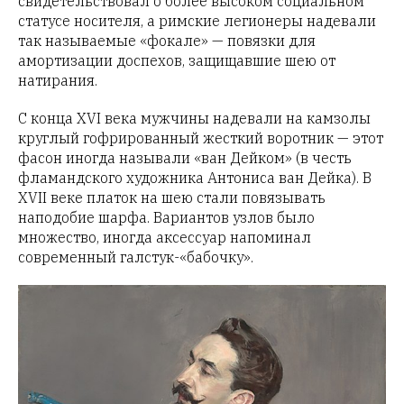
свидетельствовал о более высоком социальном
статусе носителя, а римские легионеры надевали
так называемые «фокале» — повязки для
амортизации доспехов, защищавшие шею от
натирания.
С конца XVI века мужчины надевали на камзолы
круглый гофрированный жесткий воротник — этот
фасон иногда называли «ван Дейком» (в честь
фламандского художника Антониса ван Дейка). В
XVII веке платок на шею стали повязывать
наподобие шарфа. Вариантов узлов было
множество, иногда аксессуар напоминал
современный галстук-«бабочку».