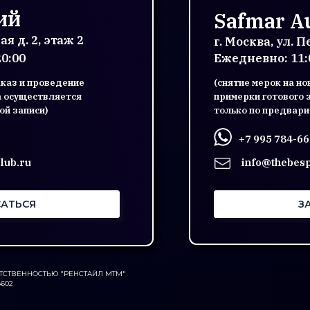
ий
Safmar Au
ая д. 2, этаж 2
г. Москва, ул. 
20:00
Ежедневно: 11:0
аказ и проведение
(снятие мерок на н
а осуществляется
примерки готового 
ой записи)
только по предвари
+7 995 784-66
lub.ru
info@thebes
АТЬСЯ
З
ТСТВЕННОСТЬЮ "РЕНСТАЙЛ МТМ"
8602