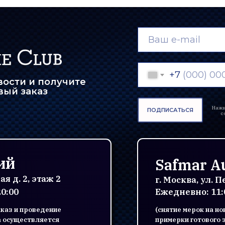
+7
ости и получите
вый заказ
Нажи
ПОДПИСАТЬСЯ
с
ий
Safmar Au
ая д. 2, этаж 2
г. Москва, ул. 
20:00
Ежедневно: 11:0
аказ и проведение
(снятие мерок на н
а осуществляется
примерки готового 