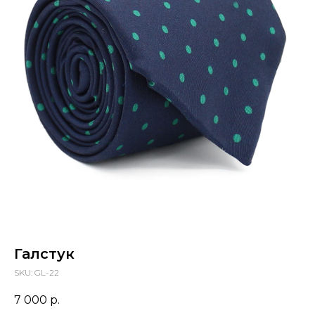
Галстук
SKU:
GL-22
7 000
р.