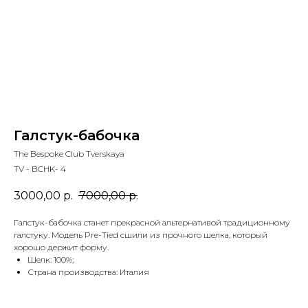
Галстук-бабочка
The Bespoke Club Tverskaya
TV - BCHK- 4
3000,00
р.
7000,00
р.
Галстук-бабочка станет прекрасной альтернативой традиционному
галстуку. Модель Pre-Tied сшили из прочного шелка, который
хорошо держит форму.
Шелк: 100%;
Страна производства: Италия